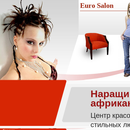
Euro Salon
Наращив
африкан
Центр красо
стильных лю