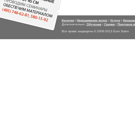
Косички
|
Наращивание волос
|
Услуги
|
Наращи
Дополнительно:
Обучение
|
Скидки
|
Покупаем 
Все права защищены © 2006-2013 Euro Salon