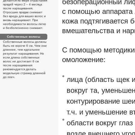
безоперационный лиф
делается по мере отрастания
прядей через 2 – 4 месяца
после наращивания.
с помощью аппарата
Отросшие прядки снимают
без вреда для ваших волос и
кожа подтягивается б
вновь наращивают. При
необходимости волосы легко
и безболезненно снимают.
вмешательства и нар
Собственные волосы
Собственные волосы должны
быть не короче 6 см. Чем они
С помощью методики
длиннее, тем идеальнее
результат наращивания. Но
омоложение:
если длина собственных
волос не достигает 6 см
после наращивания
рекомендуется делать
модельную стрижку длинной
до плеч.
лица (область щек 
вокруг та, уменьше
контурирование шеи
т.ч. и уменьшение в
области вокруг гла
возле внешнего угол