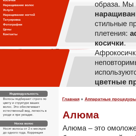
Косички
образа. Мы
Наращивание волос
Услуги
наращиван
Наращивание ногтей
Татуировка
стильные п
Фотографии
Цены
плетения:
а
Контакты
косички
.
Афрокосичк
неповторим
используют
цветные п
Индивидуальность
Главная
Аппаратные процедур
Волосы подбирают строго по
цвету и структуре ваших
волос. Это обеспечивает
естественный вид, легкость в
Алюма
уходе и при укладке.
Носка волос
Алюма – это омоложе
Носят волосы от 2-х месяцев
до одного года. Коррекция