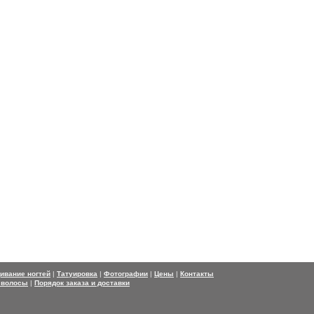
ивание ногтей
|
Татуировка
|
Фотографии
|
Цены
|
Контакты
 волосы
|
Порядок заказа и доставки