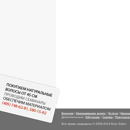
Косички
|
Наращивание волос
|
Услуги
|
Наращ
Дополнительно:
Обучение
|
Скидки
|
Покупаем
Все права защищены © 2006-2013 Euro Salon