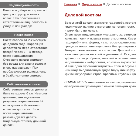
Главная
Мода и стиль
Деловой костюм
Индивидуальность
Волосы подбирают строго по
цвету и структуре ваших
Деловой костюм
волос. Это обеспечивает
естественный вид, легкость в
Вокруг этой детали женского гардероба постоя
уходе и при укладке.
практически полное отсутствие женственности, 
и речи быть не может.
Ответ всем недовольным уже давно заготовили 
Носка волос
качества ткани и пошива вашего костюма. Как 
Носят волосы от 2-х месяцев
гардероб – платформа, на котором строится ва
до одного года. Коррекция
процессе носки, они еще очень быстро портятс
делается по мере отрастания
Теперь о женственности и красоте. Деловой к
прядей через 2 – 4 месяца
начальницы или веселой подчиненной. Все дело
после наращивания.
туфли, стильную брошь, веселый пояс или плат
Отросшие прядки снимают
кардиганами и неброскими, но очень выразит
без вреда для ваших волос и
И еще одна скромная хитрость – топы и блузы.
вновь наращивают. При
ним надеть однотонную яркую блузу или кофту. 
необходимости волосы легко
кричащих узоров и страз. Красивый глубокий цв
и безболезненно снимают.
ВНИМАНИЕ! Размещенные на сайте рецепты и 
Собственные волосы
требуют консультации с вашим лечащим врач
Собственные волосы должны
быть не короче 6 см. Чем они
длиннее, тем идеальнее
результат наращивания. Но
если длина собственных
волос не достигает 6 см
после наращивания
рекомендуется делать
модельную стрижку длинной
до плеч.