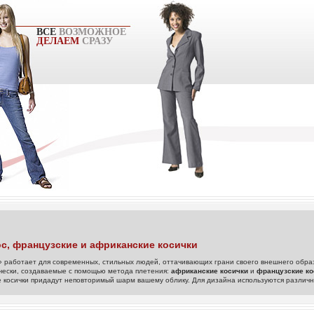
ВСЕ
ВОЗМОЖНОЕ
ДЕЛАЕМ
СРАЗУ
с, французские и африканские косички
» работает для современных, стильных людей, оттачивающих грани своего внешнего обр
чески, создаваемые с помощью метода плетения:
африканские косички
и
французские ко
 косички придадут неповторимый шарм вашему облику. Для дизайна используются различ