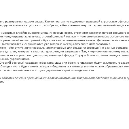
нно разгораются жаркие споры. Кто-то постоянно недоволен излишней строгостью офисног
а другие и вовсе сетуют на то, что брюки, юбки и жакеты мнутся, теряют внешний вид и к к
именитые дизайнеры всего мира. И, прежде всего, ответ этот касается потери внешнего в
уже неоднократно заявлялось: строгий деловой костюм – неотъемлемая часть основного же
ш уникальный неповторимый образ, на нем экономить никак нельзя. Дешевая ткань и нека
я, вытягиваются и снашиваются уже в первые месяцы активного использования.
остюм – это отличная универсальная платформа для создания совершенно разных образов:
 в деталях, которые, к счастью, дресс-код не запрещает. Так, к черному или черному кос
очек, а то и корсет, выгодно подчеркивающий фигуру. Блузу и брюки отлично сегодня соч
ельными украшениями.
 Строгий офисный сарафан, юбка-карандаш или брюки с пиджаком будут выглядеть гораздо
Сегодня пусть будет синяя, завтра – бордовая, а к пятнице вполне можно обратиться и жел
ет качественной ткани – это уже украшения серой повседневности.
способы лечения предназначены для ознакомления. Вопросы определения диагноза и 
ом.