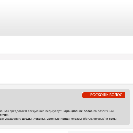
аза. Мы предлагаем следующие виды услуг:
наращивание волос
по различным
сички
.
ные украшения:
дреды
,
локоны
,
цветные пряди
,
стразы
(брильянтовые) и
косы
.