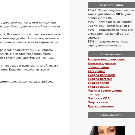
Из опыта работ
10 – 15%
- наращивают волосы
только для объема
80%
- для
длины и объема
50%
- носят волосы не снимая
о делового костюма, кого-то удручает
их в течении нескольких лет
онцу рабочего дня ни о какой опрятности
40%
- наращивают волосы для
определенных целей затем
ида. Все целиком и полностью зависит от
снимают
нского гардероба. А поскольку основной
10%
- наращивают волосы,
чественные швы не просто теряют вид в
периодично снимая их.
 роковой обольстительницы, строгой
тюму можно вполне подобрать яркие
Полезно знать
етают с уютными шалями, утонченными
Аппаратные процедуры
Женское здоровье
 интереснее и привлекательней, если к
Косметология
тому. Главное, никаких пестрых и
Татуировки
Уход за волосами
Уход за ногтями
применения лекарственных средств
Уход за телом
Уход за лицом
Масла в косметологии
Фитнес
Массаж и СПА
Мода и стиль
Диеты и питание
Наши клиенты