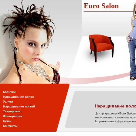
Euro Salon
Косички
Наращивание волос
Услуги
Наращивание воло
Наращивание ногтей
Татуировка
Центр красоты «Euro Salon
Фотографии
технологиям, стильные при
Цены
Афрокосички и французские
Контакты