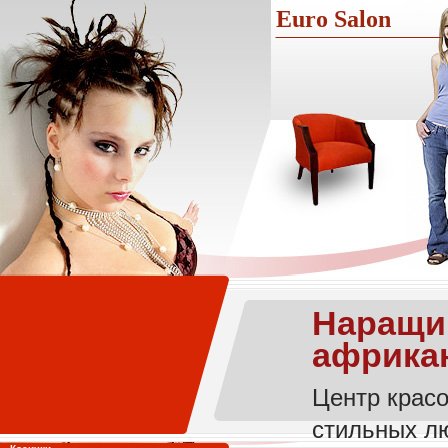
Euro Salon
Наращив
африкан
Центр красо
стильных лю