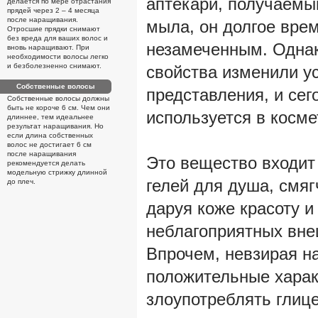
аптекари, получаемы
делается по мере отрастания
прядей через 2 – 4 месяца
после наращивания.
мыла, он долгое вре
Отросшие прядки снимают
без вреда для ваших волос и
незамеченным. Однак
вновь наращивают. При
необходимости волосы легко
и безболезненно снимают.
свойства изменили у
Собственные волосы
представления, и сег
Собственные волосы должны
быть не короче 6 см. Чем они
используется в косме
длиннее, тем идеальнее
результат наращивания. Но
если длина собственных
волос не достигает 6 см
после наращивания
Это вещество входит 
рекомендуется делать
модельную стрижку длинной
гелей для душа, смя
до плеч.
даруя коже красоту и
неблагоприятных вне
Впрочем, невзирая н
положительные харак
злоупотреблять глице