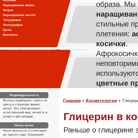
Косички
образа. Мы
Наращивание волос
Услуги
наращиван
Наращивание ногтей
Татуировка
стильные п
Фотографии
Цены
плетения:
а
Контакты
косички
.
Афрокосичк
неповторим
используют
цветные п
Индивидуальность
Главная
Косметология
Глицери
Волосы подбирают строго по
цвету и структуре ваших
волос. Это обеспечивает
естественный вид, легкость в
Глицерин в к
уходе и при укладке.
Носка волос
Раньше о глицерине з
Носят волосы от 2-х месяцев
до одного года. Коррекция