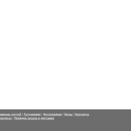
ивание ногтей
|
Татуировка
|
Фотографии
|
Цены
|
Контакты
 волосы
|
Порядок заказа и доставки