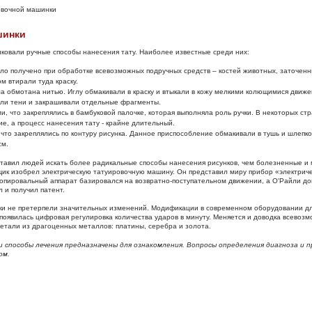
овочной машинки
шинки
иковали ручные способы нанесения тату. Наиболее известные среди них:
ло получено при обработке всевозможных подручных средств – костей животных, заточен
м втирали туда краску.
ла обмотана нитью. Иглу обмакивали в краску и втыкали в кожу мелкими колющимися движе
али тени и закрашивали отдельные фрагменты.
, что закреплялись в бамбуковой палочке, которая выполняла роль ручки. В некоторых ст
е, а процесс нанесения тату - крайне длительный.
что закреплялись по контуру рисунка. Данное приспособление обмакивали в тушь и шлепко
см.
тавил людей искать более радикальные способы нанесения рисунков, чем болезненные и
щик изобрел электрическую татуировочную машину. Он представил миру прибор «электриче
копировальный аппарат базировался на возвратно-поступательном движении, а О'Райли д
 и получил патент.
и не претерпели значительных изменений. Модификации в современном оборудовании дл
появилась цифровая регулировка количества ударов в минуту. Меняется и доводка всевозмо
етали из драгоценных металлов: платины, серебра и золота.
способы лечения предназначены для ознакомления. Вопросы определения диагноза и 
ом.