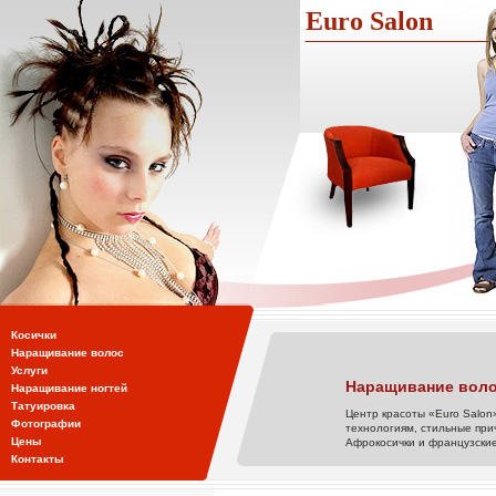
Euro Salon
Косички
Наращивание волос
Услуги
Наращивание воло
Наращивание ногтей
Татуировка
Центр красоты «Euro Salon
Фотографии
технологиям, стильные при
Цены
Афрокосички и французские
Контакты