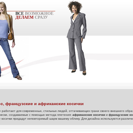
ВСЕ
ВОЗМОЖНОЕ
ДЕЛАЕМ
СРАЗУ
с, французские и африканские косички
» работает для современных, стильных людей, оттачивающих грани своего внешнего обр
чески, создаваемые с помощью метода плетения:
африканские косички
и
французские ко
 косички придадут неповторимый шарм вашему облику. Для дизайна используются различ