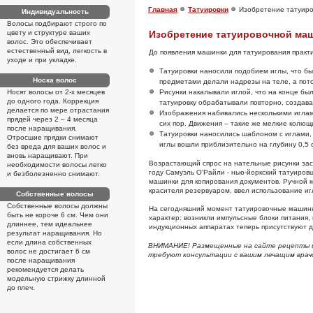
Главная
Татуировки
Изобретение татуир
Индивидуальность
Волосы подбирают строго по
цвету и структуре ваших
Изобретение татуировочной ма
волос. Это обеспечивает
естественный вид, легкость в
До появления машинки для татуирования практ
уходе и при укладке.
Татуировки наносили подобием иглы, что бы
Носка волос
предметами делали надрезы на теле, а пото
Носят волосы от 2-х месяцев
Рисунки накалывали иглой, что на конце бы
до одного года. Коррекция
татуировку обрабатывали повторно, создав
делается по мере отрастания
Изображения набивались несколькими иглами
прядей через 2 – 4 месяца
сих пор. Движения – такие же мелкие колющи
после наращивания.
Татуировки наносились шаблоном с иглами, 
Отросшие прядки снимают
иглы вошли приблизительно на глубину 0,5 
без вреда для ваших волос и
вновь наращивают. При
Возрастающий спрос на нательные рисунки зас
необходимости волосы легко
году Самуэль О'Райли - нью-йоркский татуиров
и безболезненно снимают.
машинки для копирования документов. Ручной 
красителя резервуаром, ввел использование игл
Собственные волосы
Собственные волосы должны
На сегодняшний момент татуировочные машинк
быть не короче 6 см. Чем они
характер: возникли импульсные блоки питания, 
длиннее, тем идеальнее
индукционных аппаратах теперь присутствуют д
результат наращивания. Но
если длина собственных
ВНИМАНИЕ! Размещенные на сайте рецепты и 
волос не достигает 6 см
требуют консультации с вашим лечащим врач
после наращивания
рекомендуется делать
модельную стрижку длинной
до плеч.