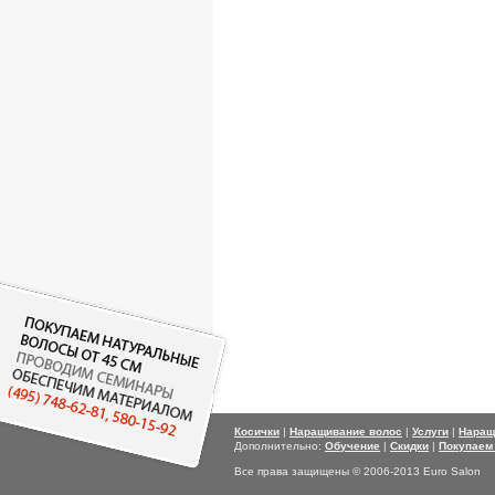
Косички
|
Наращивание волос
|
Услуги
|
Наращ
Дополнительно:
Обучение
|
Скидки
|
Покупаем
Все права защищены © 2006-2013 Euro Salon