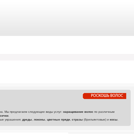
аза. Мы предлагаем следующие виды услуг:
наращивание волос
по различным
сички
.
ные украшения:
дреды
,
локоны
,
цветные пряди
,
стразы
(брильянтовые) и
косы
.