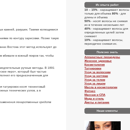
Из опыта работ
10 – 15%
- наращивают волосы
только для объема
80%
- для
длины и объема
50%
- носят волосы не снимая
их в течении нескольких лет
40%
- наращивают волосы для
ных камней, ракушек. Такими колющимися
определенных целей затем
снимают
ниями по контуру зарисовки. Позже такую
10%
- наращивают волосы,
периодично снимая их.
ранах Востока этот метод используют до
Полезно знать
м вбивали в кожный покров так, чтобы
Аппаратные процедуры
Женское здоровье
Косметология
 медлительные ручные методы. В 1891
Татуировки
ское перо», который был частью
Уход за волосами
ополнил его предназначенным для
Уход за ногтями
Уход за телом
Уход за лицом
я татуировок носят тюнинговый
Масла в косметологии
жных технических узлов, а в
Фитнес
Массаж и СПА
Мода и стиль
применения лекарственных средств
Диеты и питание
Наши клиенты