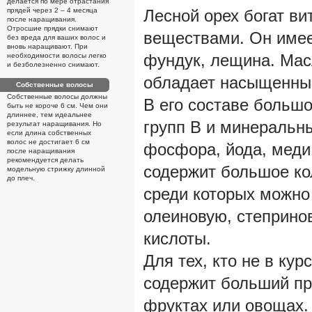
делается по мере отрастания
прядей через 2 – 4 месяца
Лесной орех богат в
после наращивания.
Отросшие прядки снимают
веществами. Он имее
без вреда для ваших волос и
вновь наращивают. При
фундук, лещина. Мас
необходимости волосы легко
и безболезненно снимают.
обладает насыщенны
Собственные волосы
Собственные волосы должны
В его составе больш
быть не короче 6 см. Чем они
длиннее, тем идеальнее
групп В и минеральн
результат наращивания. Но
если длина собственных
волос не достигает 6 см
фосфора, йода, меди,
после наращивания
рекомендуется делать
содержит большое ко
модельную стрижку длинной
до плеч.
среди которых можно
олеиновую, степрино
кислоты.
Для тех, кто не в кур
содержит больший пр
фруктах или овощах.