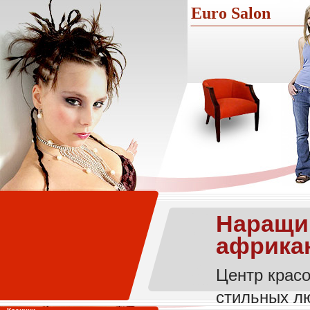
Euro Salon
Наращив
африкан
Центр красо
стильных лю