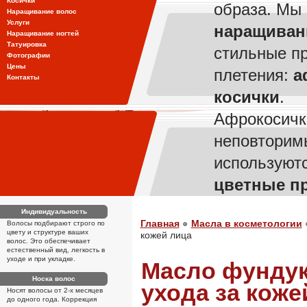
Косички
образа. Мы
Наращивание волос
Услуги
наращиван
Наращивание ногтей
Татуировка
стильные п
Фотографии
Цены
плетения:
а
Контакты
косички
.
Афрокосичк
неповторим
используют
цветные п
Индивидуальность
Главная
Масла в косметологии
Волосы подбирают строго по
цвету и структуре ваших
кожей лица
волос. Это обеспечивает
естественный вид, легкость в
уходе и при укладке.
Масло фундук
Носка волос
ухода за коже
Носят волосы от 2-х месяцев
до одного года. Коррекция