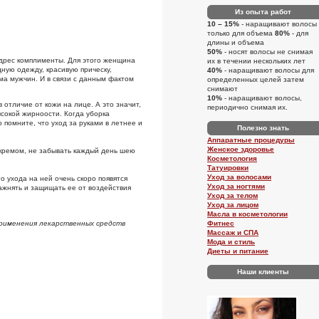
Из опыта работ
10 – 15%
- наращивают волосы
только для объема
80%
- для
длины и объема
50%
- носят волосы не снимая
адрес комплименты. Для этого женщина
их в течении нескольких лет
ую одежду, красивую прическу,
40%
- наращивают волосы для
ума мужчин. И в связи с данным фактом
определенных целей затем
снимают
10%
- наращивают волосы,
 отличие от кожи на лице. А это значит,
периодично снимая их.
ысокой жирноости. Когда уборка
 помните, что уход за руками в летнее и
Полезно знать
Аппаратные процедуры
Женское здоровье
 кремом, не забывать каждый день шею
Косметология
Татуировки
Уход за волосами
о ухода на ней очень скоро появятся
Уход за ногтями
лажнять и защищать ее от воздействия
Уход за телом
Уход за лицом
Масла в косметологии
применения лекарственных средств
Фитнес
Массаж и СПА
Мода и стиль
Диеты и питание
Наши клиенты