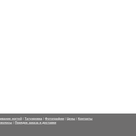
ивание ногтей
|
Татуировка
|
Фотографии
|
Цены
|
Контакты
 волосы
|
Порядок заказа и доставки