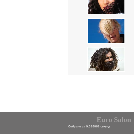
Euro Salon
Собрано за 0.089068 секунд