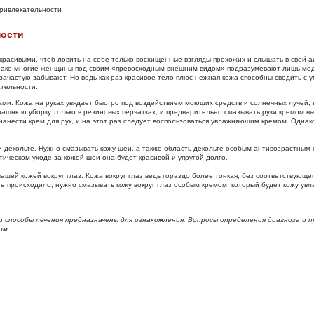
ривлекательности
ности
красивыми, чтоб ловить на себе только восхищенные взгляды прохожих и слышать в свой 
нако многие женщины под своим «превосходным внешним видом» подразумевают лишь модн
зачастую забывают. Но ведь как раз красивое тело плюс нежная кожа способны сводить с 
ательности.
ками. Кожа на руках увядает быстро под воздействием моющих средств и солнечных лучей, в
машнюю уборку только в резиновых перчатках, и предварительно смазывать руки кремом в
нанести крем для рук, и на этот раз следует воспользоваться увлажняющим кремом. Однако
и декольте. Нужно смазывать кожу шеи, а также область декольте особым антивозрастным
тическом уходе за кожей шеи она будет красивой и упругой долго.
ашей кожей вокруг глаз. Кожа вокруг глаз ведь гораздо более тонкая, без соответствующег
не происходило, нужно смазывать кожу вокруг глаз особым кремом, который будет кожу ув
способы лечения предназначены для ознакомления. Вопросы определения диагноза и 
ом.