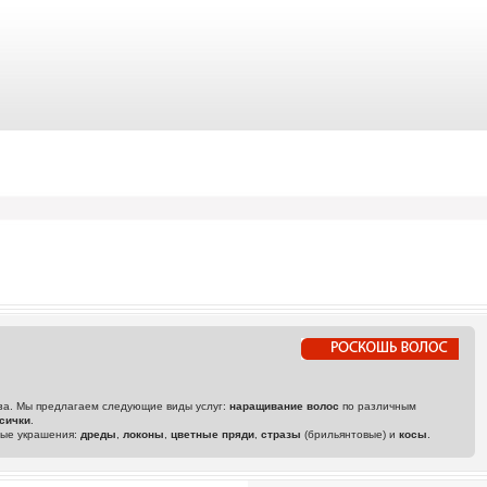
аза. Мы предлагаем следующие виды услуг:
наращивание волос
по различным
сички
.
ные украшения:
дреды
,
локоны
,
цветные пряди
,
стразы
(брильянтовые) и
косы
.