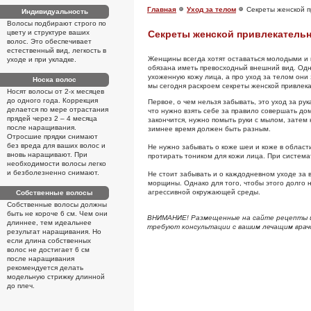
Главная
Уход за телом
Секреты женской п
Индивидуальность
Волосы подбирают строго по
цвету и структуре ваших
Секреты женской привлекатель
волос. Это обеспечивает
естественный вид, легкость в
Женщины всегда хотят оставаться молодыми и 
уходе и при укладке.
обязана иметь превосходный внешний вид. Од
ухоженную кожу лица, а про уход за телом они 
Носка волос
мы сегодня раскроем секреты женской привлек
Носят волосы от 2-х месяцев
до одного года. Коррекция
Первое, о чем нельзя забывать, это уход за ру
делается по мере отрастания
что нужно взять себе за правило совершать до
прядей через 2 – 4 месяца
закончится, нужно помыть руки с мылом, затем 
после наращивания.
зимнее время должен быть разным.
Отросшие прядки снимают
без вреда для ваших волос и
Не нужно забывать о коже шеи и коже в област
вновь наращивают. При
протирать тоником для кожи лица. При система
необходимости волосы легко
и безболезненно снимают.
Не стоит забывать и о каждодневном уходе за в
морщины. Однако для того, чтобы этого долго 
агрессивной окружающей среды.
Собственные волосы
Собственные волосы должны
быть не короче 6 см. Чем они
ВНИМАНИЕ! Размещенные на сайте рецепты и 
длиннее, тем идеальнее
требуют консультации с вашим лечащим врач
результат наращивания. Но
если длина собственных
волос не достигает 6 см
после наращивания
рекомендуется делать
модельную стрижку длинной
до плеч.