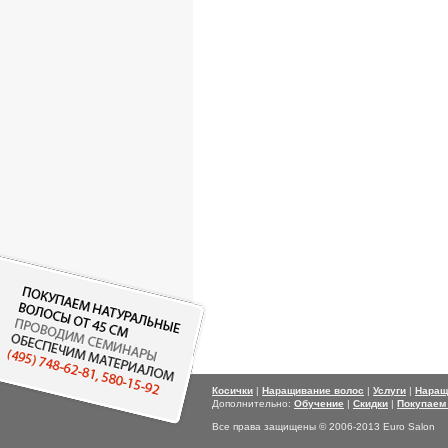
Косички
|
Наращивание волос
|
Услуги
|
Наращ
Дополнительно:
Обучение
|
Скидки
|
Покупаем
Все права защищены © 2006-2013 Euro Salon