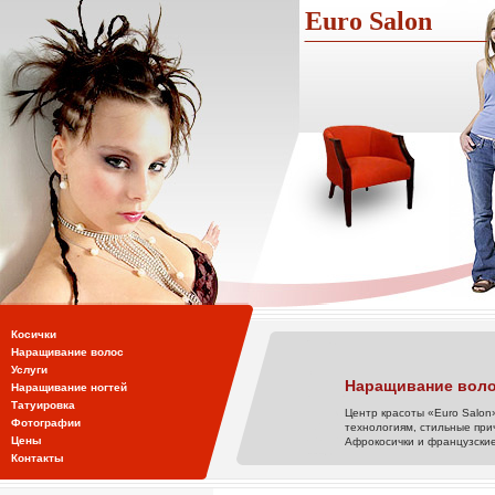
Euro Salon
Косички
Наращивание волос
Услуги
Наращивание воло
Наращивание ногтей
Татуировка
Центр красоты «Euro Salon
Фотографии
технологиям, стильные при
Цены
Афрокосички и французские
Контакты